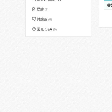
項
媒體
(7)
討論區
(0)
常見 Q&A
(0)