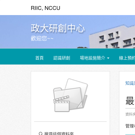
RIIC, NCCU
政大研創中心
歡迎您~~
首頁
認識研創
場地設施簡介
線上預
知識
最
資料
管理
搜尋這個資料夾