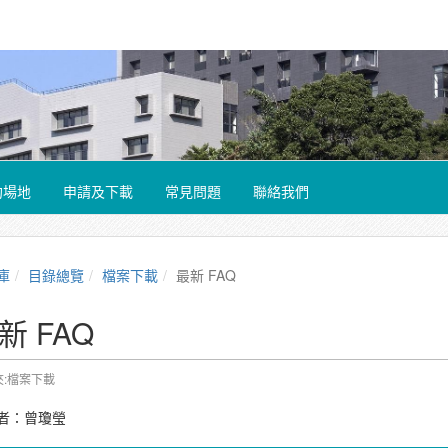
約場地
申請及下載
常見問題
聯絡我們
庫
目錄總覽
檔案下載
最新 FAQ
新 FAQ
夾:檔案下載
者：
曾瓊瑩